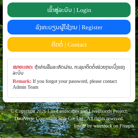
ເຂົ້າສູ່ລະບົບ | Login
ລົງທະບຽນຜູ້ໃຊ້ງານ | Register
ຕິດຕໍ່ | Contact
ໝາຍເເຫດ:
ຖ້າທ່ານລືມລະຫັດຜ່ານ, ກະລຸນາຕິດຕໍ່ໜ່ວຍງານເບິ່ງແຍງ
ລະບົບ
Remark:
If you forgot your password, please contact
Admin Team
© Copyright 2026 Lao Landscapes and Livelihoods Project.
DataVerse Consulting Sole Co. Ltd
. All rights reserved.
Image by wirestock on Freepik